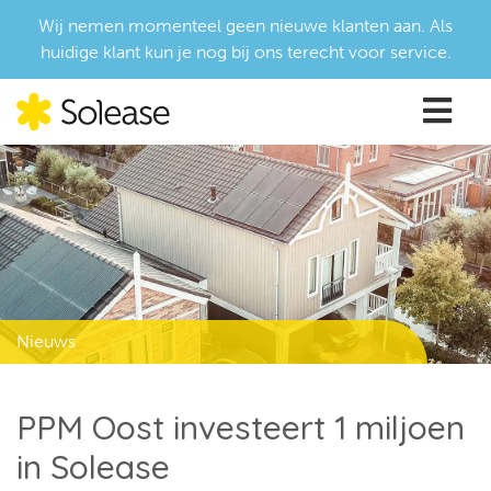
Wij nemen momenteel geen nieuwe klanten aan. Als
huidige klant kun je nog bij ons terecht voor service.
Nieuws
PPM Oost investeert 1 miljoen
in Solease