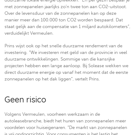
duurzame lokale energie opwekken. “En per gezin bespaar je
met zonnepanelen jaarlijks zo’n twee ton aan CO2-uitstoot.
Over de levensduur van de zonnepanelen kan op deze
manier meer dan 100.000 ton CO2 worden bespaard. Dat
staat gelijk aan de compensatie van 1 miljard autokilometers”,
verduidelijkt Vermeulen.
Prins wijst ook op het snelle duurzame rendement van de
investering. “We investeren met geld van de provincie in veel
duurzame ontwikkelingen. Sommige van die kansrijke
projecten hebben een lange aanloop. Bij Solease wekken we
direct duurzame energie op vanaf het moment dat de eerste
zonnepanelen op het dak liggen”, vertelt Prins.
Geen risico
Volgens Vermeulen, voorheen werkzaam in de
autoleasebranche, biedt het huren van zonnepanelen meer
voordelen voor huiseigenaren. “De markt van zonnepanelen
is vrij ondoorzichtig. Voor consumenten is het lastig het