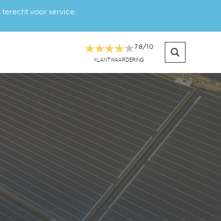
 terecht voor service.
7.8
/
10
KLANTWAARDERING