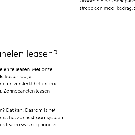
stroom die de zonnepanel
streep een mooi bedrag, z
anelen leasen?
elen te leasen. Met onze
de kosten op je
amt en versterkt het groene
en. Zonnepanelen leasen
n? Dat kan! Daarom is het
komst het zonnestroomsysteem
jk leasen was nog nooit zo