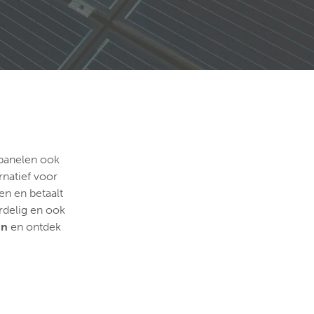
epanelen ook
rnatief voor
en en betaalt
rdelig en ook
an
en ontdek