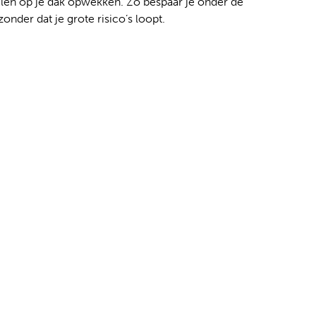
en op je dak opwekken. Zo bespaar je onder de
onder dat je grote risico’s loopt.