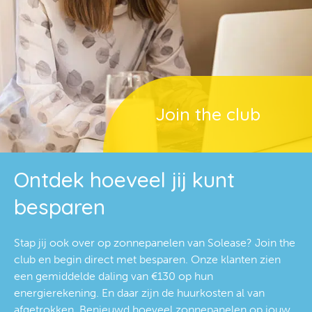
Join the club
Ontdek hoeveel jij kunt
besparen
Stap jij ook over op zonnepanelen van Solease? Join the
club en begin direct met besparen. Onze klanten zien
een gemiddelde daling van €130 op hun
energierekening. En daar zijn de huurkosten al van
afgetrokken. Benieuwd hoeveel zonnepanelen op jouw