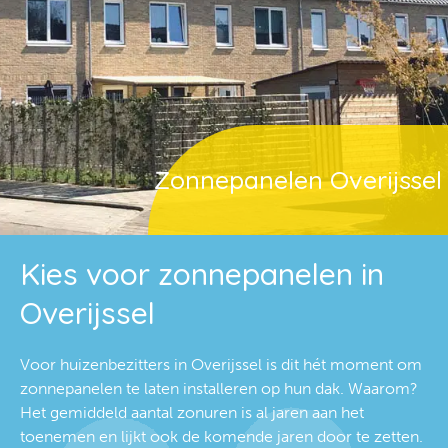
Zonnepanelen Overijssel
Kies voor zonnepanelen in
Overijssel
Voor huizenbezitters in Overijssel is dit hét moment om
zonnepanelen te laten installeren op hun dak. Waarom?
Het gemiddeld aantal zonuren is al jaren aan het
toenemen en lijkt ook de komende jaren door te zetten.