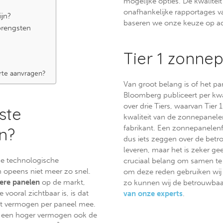
mogelijke opties. De kwalitei
onafhankelijke rapportages 
ijn?
baseren we onze keuze op add
brengsten
Tier 1 zonne
rte aanvragen?
Van groot belang is of het pa
Bloomberg publiceert per kwa
over drie Tiers, waarvan Tier 
ste
kwaliteit van de zonnepanelen
fabrikant. Een zonnepanelenfa
n?
dus iets zeggen over de betr
leveren, maar het is zeker geen
de technologische
cruciaal belang om samen te
 opeens niet meer zo snel.
om deze reden gebruiken wij 
ere panelen
op de markt,
zo kunnen wij de betrouwba
e vooral zichtbaar is, is dat
van onze experts
.
et vermogen per paneel mee.
et een hoger vermogen ook de