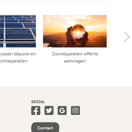
 tussen blauwe en
Zonnepanelen offerte
Hoev
zonnepanelen
aanvragen
SOCIAL
Contact