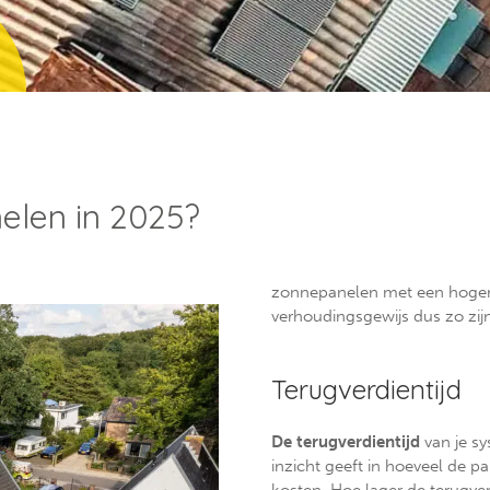
elen in 2025?
zonnepanelen met een hoger v
verhoudingsgewijs dus zo zijn 
Terugverdientijd
De terugverdientijd
van je s
inzicht geeft in hoeveel de p
kosten. Hoe lager de terugverd