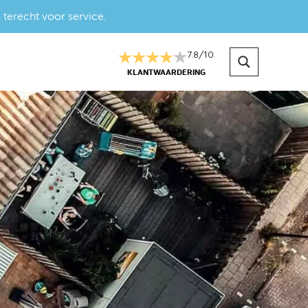
 terecht voor service.
7.8
/
10
KLANTWAARDERING