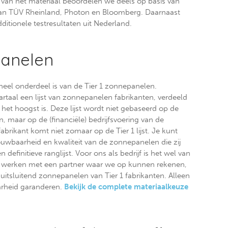
t van het materiaal beoordelen we deels op basis van
van TÜV Rheinland, Photon en Bloomberg. Daarnaast
itionele testresultaten uit Nederland.
panelen
neel onderdeel is van de Tier 1 zonnepanelen.
rtaal een lijst van zonnepanelen fabrikanten, verdeeld
1 het hoogst is. Deze lijst wordt niet gebaseerd op de
, maar op de (financiële) bedrijfsvoering van de
brikant komt niet zomaar op de Tier 1 lijst. Je kunt
ouwbaarheid en kwaliteit van de zonnepanelen die zij
 definitieve ranglijst. Voor ons als bedrijf is het wel van
 werken met een partner waar we op kunnen rekenen,
uitsluitend zonnepanelen van Tier 1 fabrikanten. Alleen
arheid garanderen.
Bekijk de complete materiaalkeuze