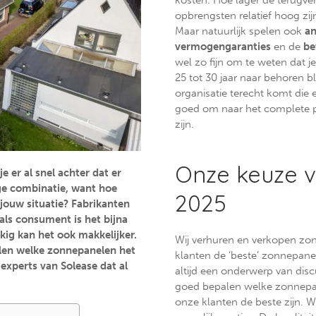
opbrengsten relatief hoog zij
Maar natuurlijk spelen ook
an
vermogengaranties
en de
be
wel zo fijn om te weten dat j
25 tot 30 jaar naar behoren bl
organisatie terecht komt die 
goed om naar het complete pl
zijn.
Onze keuze v
 er al snel achter dat er
tige combinatie, want hoe
2025
jouw situatie? Fabrikanten
als consument is het bijna
kig kan het ook makkelijker.
Wij verhuren en verkopen zo
len welke zonnepanelen het
klanten de ‘beste’ zonnepanelen
 experts van Solease dat al
altijd een onderwerp van dis
goed bepalen welke zonnepan
onze klanten de beste zijn. W