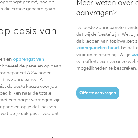
Meer weten over o
 opbrengst per m², hoe dit
en die ermee gepaard gaan.
aanvragen?
op basis van
De beste zonnepanelen vinden 
dat wij de ‘beste’ zijn. Wel 
dak leggen van topkwaliteit zi
zonnepanelen huurt
betaal j
voor onze rekening. Wil je
zo
ten en
opbrengst van
een offerte aan via onze web
aar hoeveel de panelen op gaan
mogelijkheden te bespreken.
 zonnepaneel A 2% hoger
 B, is zonnepaneel A
iet de beste keuze voor jou
ed kijken naar de totale
Offerte aanvragen
 met een hoger vermogen zijn
er panelen op je dak passen.
 wat op je dak past. Doordat