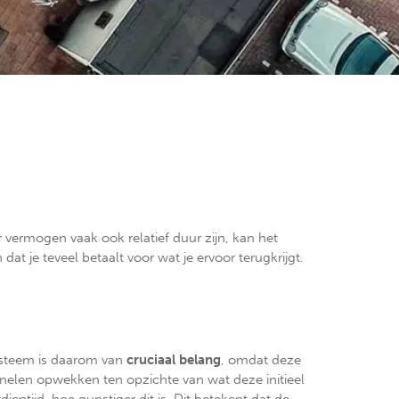
ermogen vaak ook relatief duur zijn, kan het
dat je teveel betaalt voor wat je ervoor terugkrijgt.
ysteem is daarom van
cruciaal belang
, omdat deze
anelen opwekken ten opzichte van wat deze initieel
ientijd, hoe gunstiger dit is. Dit betekent dat de