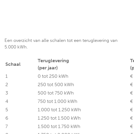
Een overzicht van alle schalen tot een teruglevering van
5.000 kWh.
Teruglevering
T
Schaal
(per jaar)
(
1
0 tot 250 kWh
€
2
250 tot 500 kWh
€
3
500 tot 750 kWh
€
4
750 tot 1.000 kWh
€
5
1.000 tot 1.250 kWh
€
6
1.250 tot 1.500 kWh
€
7
1.500 tot 1.750 kWh
€