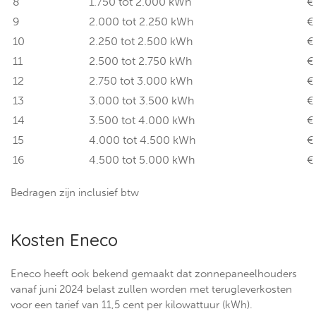
8
1.750 tot 2.000 kWh
€
9
2.000 tot 2.250 kWh
€
10
2.250 tot 2.500 kWh
€
11
2.500 tot 2.750 kWh
€
12
2.750 tot 3.000 kWh
€
13
3.000 tot 3.500 kWh
€
14
3.500 tot 4.000 kWh
€
15
4.000 tot 4.500 kWh
€
16
4.500 tot 5.000 kWh
€
Bedragen zijn inclusief btw
Kosten Eneco
Eneco heeft ook bekend gemaakt dat zonnepaneelhouders
vanaf juni 2024 belast zullen worden met terugleverkosten
voor een tarief van 11,5 cent per kilowattuur (kWh).