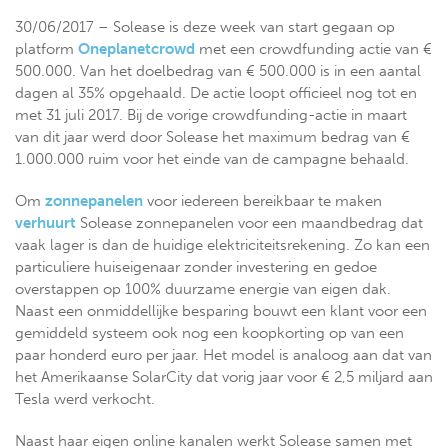
30/06/2017 – Solease is deze week van start gegaan op
platform
Oneplanetcrowd
met een crowdfunding actie van €
500.000. Van het doelbedrag van € 500.000 is in een aantal
dagen al 35% opgehaald. De actie loopt officieel nog tot en
met 31 juli 2017. Bij de vorige crowdfunding-actie in maart
van dit jaar werd door Solease het maximum bedrag van €
1.000.000 ruim voor het einde van de campagne behaald.
Om
zonnepanelen
voor iedereen bereikbaar te maken
verhuurt
Solease zonnepanelen voor een maandbedrag dat
vaak lager is dan de huidige elektriciteitsrekening. Zo kan een
particuliere huiseigenaar zonder investering en gedoe
overstappen op 100% duurzame energie van eigen dak.
Naast een onmiddellijke besparing bouwt een klant voor een
gemiddeld systeem ook nog een koopkorting op van een
paar honderd euro per jaar. Het model is analoog aan dat van
het Amerikaanse SolarCity dat vorig jaar voor € 2,5 miljard aan
Tesla werd verkocht.
Naast haar eigen online kanalen werkt Solease samen met