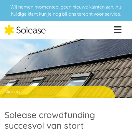
Wij nemen momenteel geen nieuwe klanten aan. Als
huidige klant kun je nog bij ons terecht voor service.
Nieuws
Solease crowdfunding
succesvol van start