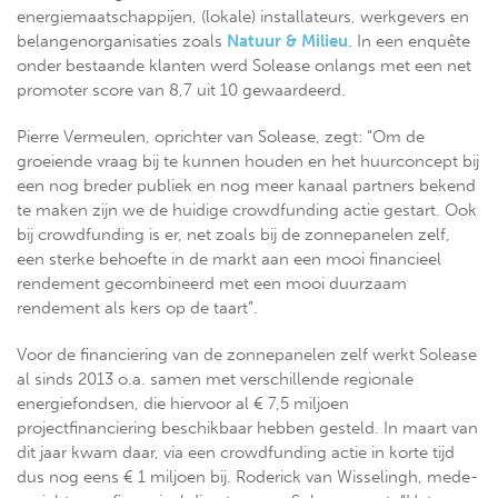
energiemaatschappijen, (lokale) installateurs, werkgevers en
belangenorganisaties zoals
Natuur & Milieu
. In een enquête
onder bestaande klanten werd Solease onlangs met een net
promoter score van 8,7 uit 10 gewaardeerd.
Pierre Vermeulen, oprichter van Solease, zegt: “Om de
groeiende vraag bij te kunnen houden en het huurconcept bij
een nog breder publiek en nog meer kanaal partners bekend
te maken zijn we de huidige crowdfunding actie gestart. Ook
bij crowdfunding is er, net zoals bij de zonnepanelen zelf,
een sterke behoefte in de markt aan een mooi financieel
rendement gecombineerd met een mooi duurzaam
rendement als kers op de taart”.
Voor de financiering van de zonnepanelen zelf werkt Solease
al sinds 2013 o.a. samen met verschillende regionale
energiefondsen, die hiervoor al € 7,5 miljoen
projectfinanciering beschikbaar hebben gesteld. In maart van
dit jaar kwam daar, via een crowdfunding actie in korte tijd
dus nog eens € 1 miljoen bij. Roderick van Wisselingh, mede-