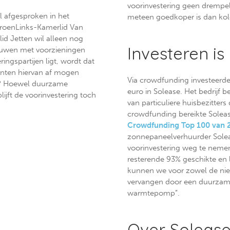
voorinvestering geen drempel 
l afgesproken in het
meteen goedkoper is dan ko
roenLinks-Kamerlid Van
id Jetten wil alleen nog
Investeren is
ouwen met voorzieningen
ringspartijen ligt, wordt dat
eenten hiervan af mogen
Via crowdfunding investeerde
jn? Hoewel duurzame
euro in Solease. Het bedrijf
lijft de voorinvestering toch
van particuliere huisbezitters
crowdfunding bereikte Soleas
Crowdfunding Top 100 van 
zonnepaneelverhuurder Sole
voorinvestering weg te nemen
resterende 93% geschikte en
kunnen we voor zowel de ni
vervangen door een duurzam
warmtepomp”.
Over Soleas