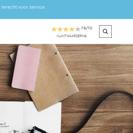
 terecht voor service.
7.8
/
10
KLANTWAARDERING