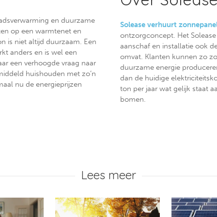
s stadsverwarming en duurzame
Solease verhuurt zonnepanel
loten op een warmtenet en
ontzorgconcept. Het Solease
 is niet altijd duurzaam. Een
aanschaf en installatie ook de
kt anders en is wel een
omvat. Klanten kunnen zo zo
aar een verhoogde vraag naar
duurzame energie produceren 
gemiddeld huishouden met zo’n
dan de huidige elektriciteits
maal nu de energieprijzen
ton per jaar wat gelijk staat
bomen.
Lees meer