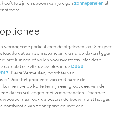
hoeft te zijn en stroom van je eigen
zonnepanelen
al
lenstroom.
 optioneel
n vermogende particulieren de afgelopen jaar 2 miljoen
 besteedde dat aan zonnepanelen die nu op daken liggen
 die niet kunnen of willen voorinvesteren. Met deze
e cumulatief zelfs de 5e plek in de
DB&B
2017
. Pierre Vermeulen, oprichter van
ase: “Door het probleem van met name de
 kunnen we op korte termijn een groot deel van de
 lege daken vol leggen met zonnepanelen. Daarmee
euwbouw, maar ook de bestaande bouw, nu al het gas
e combinatie van zonnepanelen met een
e