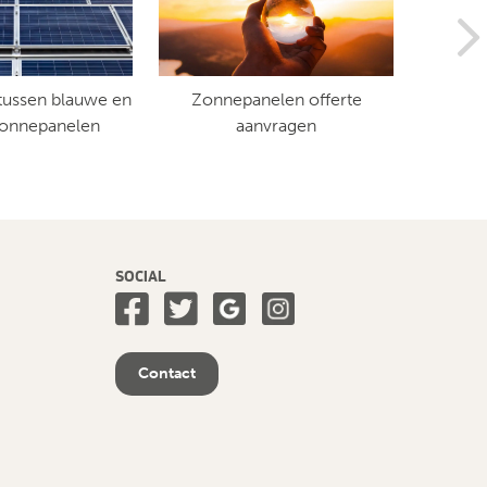
 tussen blauwe en
Zonnepanelen offerte
Hoev
zonnepanelen
aanvragen
SOCIAL
Contact