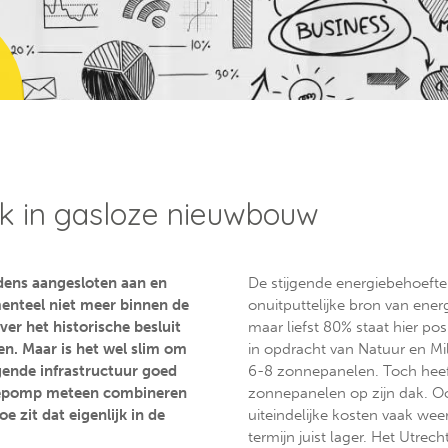
jk in gasloze nieuwbouw
dens aangesloten aan en
De stijgende energiebehoefte 
menteel niet meer binnen de
onuitputtelijke bron van ener
r het historische besluit
maar liefst 80% staat hier pos
en. Maar is het wel slim om
in opdracht van Natuur en Mi
gende infrastructuur goed
6-8 zonnepanelen. Toch hee
tepomp meteen combineren
zonnepanelen op zijn dak. Ook
 zit dat eigenlijk in de
uiteindelijke kosten vaak we
termijn juist lager. Het Utrech