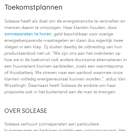
Toekomstplannen
Solease heeft als doel om de energietransitie te versnellen en
mensen daarin te ontzorgen. Haar klanten houden, door
zonnepanelen te huren
, geld beschikbaar voor overige
energiebesparende maatregelen en slaan dus eigenlijk twee
vliegen in één klap. Zij sluiten daarbij de uitbreiding van hun
productaanbod niet uit. “We zijn ons aan het oriënteren op
hoe we in de toekomst ook andere duurzame alternatieven in
een huurvariant kunnen aanbieden, zoals een warmtepomp
of thuisbatterij. We streven naar een aanbod waarmee onze
klanten volledig energieneutraal kunnen worden.”, aldus Van
Wisselingh. Daarnaast heeft Solease de ambitie om haar
propositie ook in het buitenland aan de man te brengen.
OVER SOLEASE
Solease verhuurt zonnepanelen aan particuliere
huiseigenaren en bedrijven middels een ontzorgconcept. Het