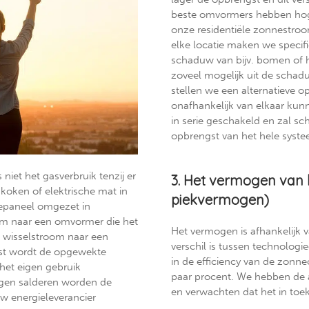
beste omvormers hebben hoge e
onze residentiële zonnestr
elke locatie maken we specifi
schaduw van bijv. bomen of h
zoveel mogelijk uit de schaduw
stellen we een alternatieve o
onafhankelijk van elkaar kun
in serie geschakeld en zal s
opbrengst van het hele syste
niet het gasverbruik tenzij er
3. Het vermogen van
e koken of elektrische mat in
piekvermogen)
nepaneel omgezet in
oom naar een omvormer die het
Het vermogen is afhankelijk v
e wisselstroom naar een
verschil is tussen technologi
ast wordt de opgewekte
in de efficiency van de zonne
 het eigen gebruik
paar procent. We hebben de a
gen salderen worden de
en verwachten dat het in toeko
w energieleverancier