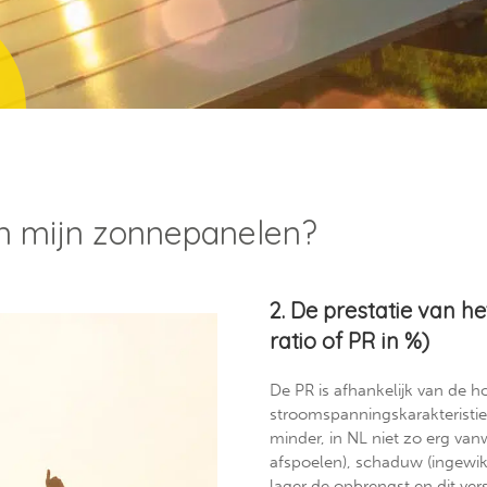
an mijn zonnepanelen?
2. De prestatie van 
ratio of PR in %)
De PR is afhankelijk van de ho
stroomspanningskarakteristiek
minder, in NL niet zo erg v
afspoelen), schaduw (ingewi
lager de opbrengst en dit ver