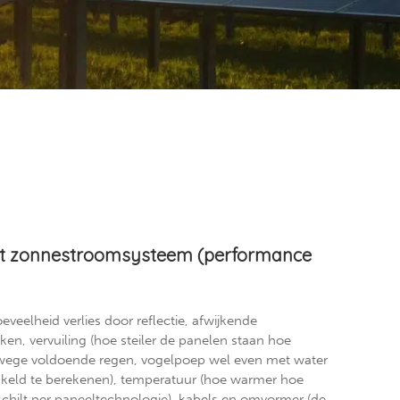
het zonnestroomsysteem (performance
eveelheid verlies door reflectie, afwijkende
en, vervuiling (hoe steiler de panelen staan hoe
anwege voldoende regen, vogelpoep wel even met water
kkeld te berekenen), temperatuur (hoe warmer hoe
schilt per paneeltechnologie), kabels en omvormer (de