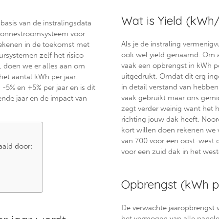
Wat is Yield (kWh
asis van de instralingsdata
 zonnestroomsysteem voor
Als je de instraling vermenig
 rekenen in de toekomst met
ook wel yield genaamd. Om ap
rsystemen zelf het risico
vaak een opbrengst in kWh p
, doen we er alles aan om
uitgedrukt. Omdat dit erg inge
het aantal kWh per jaar.
in detail verstand van hebben
 -5% en +5% per jaar en is dit
vaak gebruikt maar ons gem
fende jaar en de impact van
zegt verder weinig want het 
richting jouw dak heeft. Noo
kort willen doen rekenen we vo
van 700 voor een oost-west d
aald door:
voor een zuid dak in het west
Opbrengst (kWh pe
De verwachte jaaropbrengst
het vermogen van alle panele