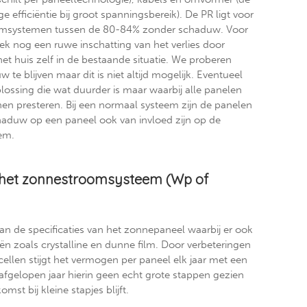
fficiëntie bij groot spanningsbereik). De PR ligt voor
oomsystemen tussen de 80-84% zonder schaduw. Voor
ek nog een ruwe inschatting van het verlies door
et huis zelf in de bestaande situatie. We proberen
 te blijven maar dit is niet altijd mogelijk. Eventueel
plossing die wat duurder is maar waarbij alle panelen
nen presteren. Bij een normaal systeem zijn de panelen
chaduw op een paneel ook van invloed zijn op de
em.
 het zonnestroomsysteem (Wp of
an de specificaties van het zonnepaneel waarbij er ook
eën zoals crystalline en dunne film. Door verbeteringen
cellen stijgt het vermogen per paneel elk jaar met een
fgelopen jaar hierin geen echt grote stappen gezien
mst bij kleine stapjes blijft.