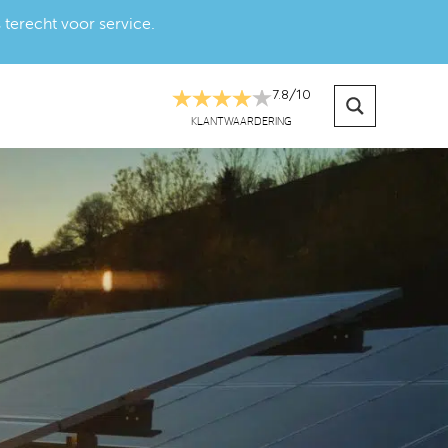
 terecht voor service.
7.8
/
10
KLANTWAARDERING