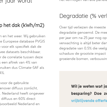
r jaar wordt
Degradatie (% verl
 op het dak (kWh/m2)
Over tijd verliezen de meeste
degradatie genoemd. De mees
oen en het weer. Wij gebruiken
per jaar om na 25 jaar nog o
ikte Europese database PVGIS
verwachting is altijd beter d
ie voor elk specifiek dak de
degradatie van 0,5% die veelge
twee datasets beschikbaar,
schaduw de grootste impact 
r de correlatie tussen deze
groeiende bomen, verbouwing
is een aftrek van 4% van
bruiken dus Climate-SAF als
 4%.
voor de gebruikte
Wil je weten wat j
enover diffuus zonlicht,
s. Nederland heeft ongeveer
besparing? Doe z
 diffuus en 60% direct
vrijblijvende offert
ijvoorbeeld Nederland en