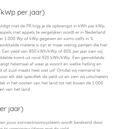
/kWp per jaar)
vuldigt met de PR krijg je de opbrengst in kWh per kWp,
pels met appels te vergelijken wordt er in Nederland
er 1.000 Wp of kWp gegeven en soms zelfs in %
wikkelde materie is zijn er maar weinig partijen die hier
. Een yield van 850 kWh/kWp of 85% per jaar zien wij
iddelde komt uit rond 920 kWh/kWp. Een gemiddelde
hangt helemaal af waar je woont en welke helling en
rd of zuid maakt heel wat uit! Omdat wij niemand te
or elk dak specifiek de yield uit en zien wij uitschieters
ak in het oosten van het land tot net boven de 1.000
en van het land.
r jaar)
 van jouw zonnestroomsysteem wordt berekend door
n te vermenigvuldigen met de yield.