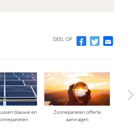
DEEL OP
 tussen blauwe en
Zonnepanelen offerte
Hoev
zonnepanelen
aanvragen