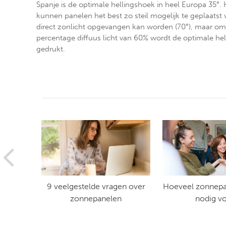
Spanje is de optimale hellingshoek in heel Europa 35°.
kunnen panelen het best zo steil mogelijk te geplaats
direct zonlicht opgevangen kan worden (70°), maar om
percentage diffuus licht van 60% wordt de optimale h
gedrukt.
nelen
9 veelgestelde vragen over
Hoeveel zonnepa
ak?
zonnepanelen
nodig v