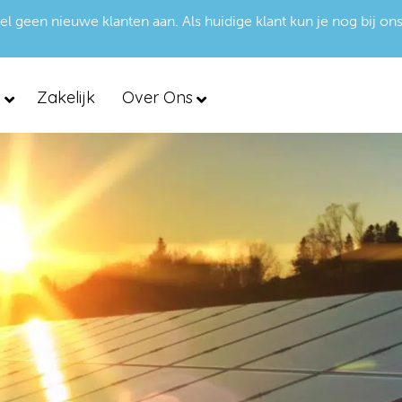
een nieuwe klanten aan. Als huidige klant kun je nog bij ons
d
Zakelijk
Over Ons