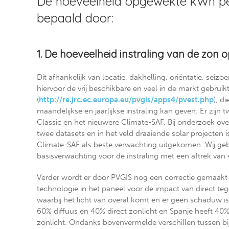
De hoeveelheid opgewekte kWh pe
bepaald door:
1. De hoeveelheid instraling van de zon
Dit afhankelijk van locatie, dakhelling, oriëntatie, seiz
hiervoor de vrij beschikbare en veel in de markt gebru
(
http://re.jrc.ec.europa.eu/pvgis/apps4/pvest.php
), d
maandelijkse en jaarlijkse instraling kan geven. Er zijn 
Classic en het nieuwere Climate-SAF. Bij onderzoek ove
twee datasets en in het veld draaiende solar projecten 
Climate-SAF als beste verwachting uitgekomen. Wij ge
basisverwachting voor de instraling met een aftrek van
Verder wordt er door PVGIS nog een correctie gemaakt 
technologie in het paneel voor de impact van direct teg
waarbij het licht van overal komt en er geen schaduw i
60% diffuus en 40% direct zonlicht en Spanje heeft 40%
zonlicht. Ondanks bovenvermelde verschillen tussen b