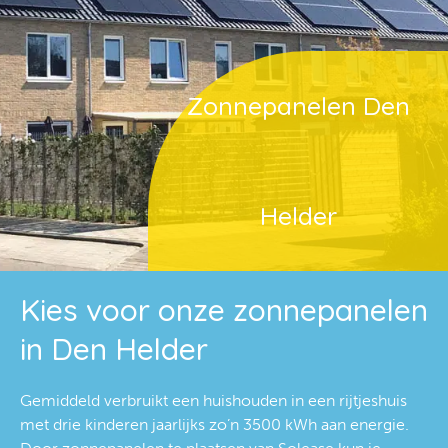
Zonnepanelen Den
Helder
Kies voor onze zonnepanelen
in Den Helder
Gemiddeld verbruikt een huishouden in een rijtjeshuis
met drie kinderen jaarlijks zo’n 3500 kWh aan energie.