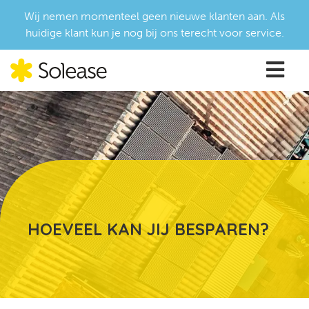
Wij nemen momenteel geen nieuwe klanten aan. Als
huidige klant kun je nog bij ons terecht voor service.
HOEVEEL KAN JIJ BESPAREN?