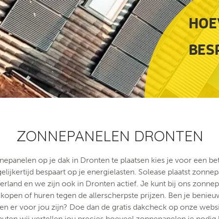
HOEV
BES
ZONNEPANELEN DRONTEN
epanelen op je dak in Dronten te plaatsen kies je voor een bet
egelijkertijd bespaart op je energielasten. Solease plaatst zonn
erland en we zijn ook in Dronten actief. Je kunt bij ons zonnep
kopen of huren tegen de allerscherpste prijzen. Ben je benie
n er voor jou zijn? Doe dan de gratis dakcheck op onze webs
uten wij vertellen jou precies hoeveel zonnepanelen je nodig