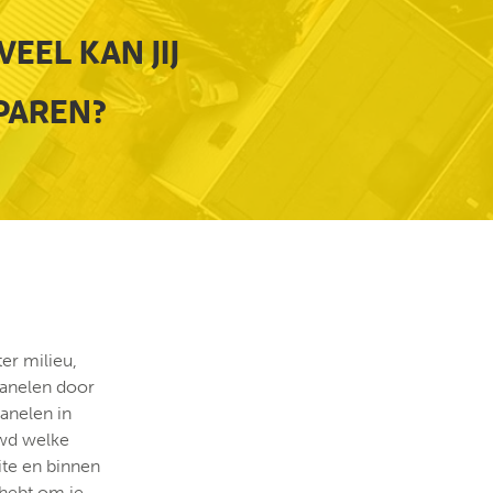
EEL KAN JIJ
PAREN?
er milieu,
epanelen door
anelen in
uwd welke
ite en binnen
 hebt om je