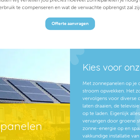
erbruik te compenseren en wat de verwachte opbrengst zal zij
Offerte aanvragen
Kies voor on
Met zonnepanelen op je d
stroom opwekken. Het zonl
vervolgens voor diverse 
laten draaien, de televis
op te laden. Eigenlijk all
vervangen door groene st
panelen
zonne-energie op en spaa
vakkundige installatie va