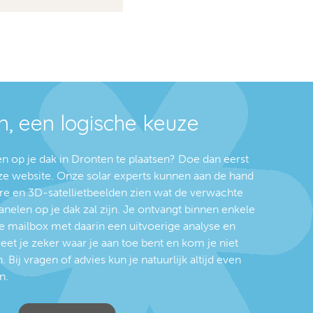
, een logische keuze
 op je dak in Dronten te plaatsen? Doe dan eerst
ze website. Onze solar experts kunnen aan de hand
e en 3D-satellietbeelden zien wat de verwachte
elen op je dak zal zijn. Je ontvangt binnen enkele
je mailbox met daarin een uitvoerige analyse en
weet je zeker waar je aan toe bent en kom je niet
 Bij vragen of advies kun je natuurlijk altijd even
n.