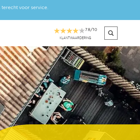
 terecht voor service.
7.8
/
10
KLANTWAARDERING