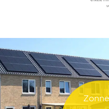
v
Zonne