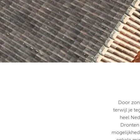
Door zonn
terwijl je t
heel Ned
Dronten 
mogelijkhede
enkele min