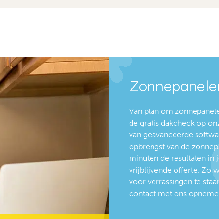
Zonnepanelen
Van plan om zonnepanelen
de gratis dakcheck op on
van geavanceerde softwar
opbrengst van de zonnepan
minuten de resultaten in 
vrijblijvende offerte. Zo 
voor verrassingen te staan.
contact met ons opneme