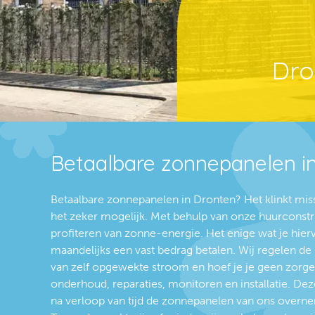
Dro
Betaalbare zonnepanelen i
Betaalbare zonnepanelen in Dronten? Het klinkt mis
het zeker mogelijk. Met behulp van onze huurconstr
profiteren van zonne-energie. Het enige wat je hierv
maandelijks een vast bedrag betalen. Wij regelen de r
van zelf opgewekte stroom en hoef je je geen zorg
onderhoud, reparaties, monitoren en installatie. Deze
na verloop van tijd de zonnepanelen van ons overnem