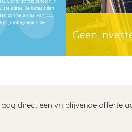
jou. Liever zonnepanelen in
iste adres. Je betaalt dan
en zijn helemaal van jou.
e prijs inbegrepen, de
Geen invest
raag direct een vrijblijvende offerte a