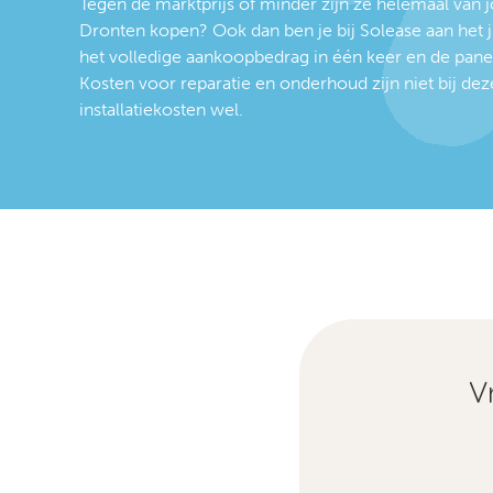
Tegen de marktprijs of minder zijn ze helemaal van 
Dronten kopen? Ook dan ben je bij Solease aan het ju
het volledige aankoopbedrag in één keer en de panel
Kosten voor reparatie en onderhoud zijn niet bij dez
installatiekosten wel.
V