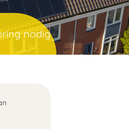
ering nodig
an